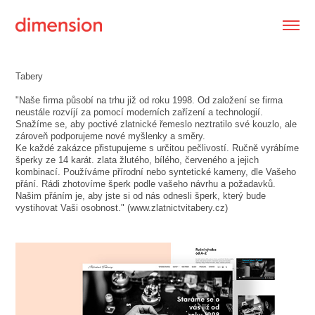
Tabery
"Naše firma působí na trhu již od roku 1998. Od založení se firma
neustále rozvíjí za pomocí moderních zařízení a technologií.
Snažíme se, aby poctivé zlatnické řemeslo neztratilo své kouzlo, ale
zároveň podporujeme nové myšlenky a směry.
Ke každé zakázce přistupujeme s určitou pečlivostí. Ručně vyrábíme
šperky ze 14 karát. zlata žlutého, bílého, červeného a jejich
kombinací. Používáme přírodní nebo syntetické kameny, dle Vašeho
přání. Rádi zhotovíme šperk podle vašeho návrhu a požadavků.
Našim přáním je, aby jste si od nás odnesli šperk, který bude
vystihovat Vaši osobnost." (www.zlatnictvitabery.cz)