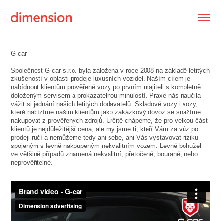
G-car
Společnost G-car s.r.o. byla založena v roce 2008 na základě letitých
zkušeností v oblasti prodeje luxusních vozidel. Naším cílem je
nabídnout klientům prověřené vozy po prvním majiteli s kompletně
doloženým servisem a prokazatelnou minulostí. Praxe nás naučila
vážit si jednání našich letitých dodavatelů. Skladové vozy i vozy,
které nabízíme našim klientům jako zakázkový dovoz se snažíme
nakupovat z prověřených zdrojů. Určitě chápeme, že pro velkou část
klientů je nejdůležitější cena, ale my jsme ti, kteří Vám za vůz po
prodeji ručí a nemůžeme tedy ani sebe, ani Vás vystavovat riziku
spojeným s levně nakoupeným nekvalitním vozem. Levné bohužel
ve většině případů znamená nekvalitní, přetočené, bourané, nebo
neprověřitelné.