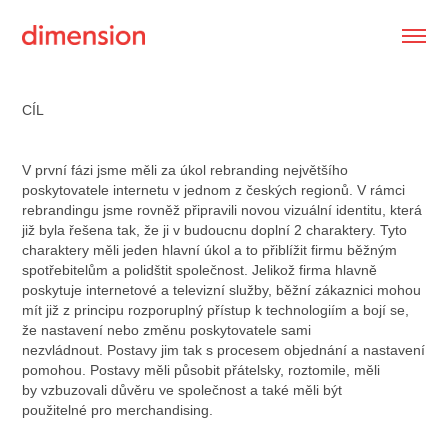
CÍL
V první fázi jsme měli za úkol rebranding největšího
poskytovatele internetu v jednom z českých regionů. V rámci
rebrandingu jsme rovněž připravili novou vizuální identitu, která
již byla řešena tak, že ji v budoucnu doplní 2 charaktery. Tyto
charaktery měli jeden hlavní úkol a to přiblížit firmu běžným
spotřebitelům a polidštit společnost. Jelikož firma hlavně
poskytuje internetové a televizní služby, běžní zákaznici mohou
mít již z principu rozporuplný přístup k technologiím a bojí se,
že nastavení nebo změnu poskytovatele sami
nezvládnout. Postavy jim tak s procesem objednání a nastavení
pomohou. Postavy měli působit přátelsky, roztomile, měli
by vzbuzovali důvěru ve společnost a také měli být
použitelné pro merchandising.