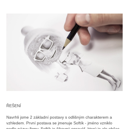
ŘEŠENÍ
Navrhli jsme 2 základní postavy s odlišným charakterem a
vzhledem. První postava se jmenuje Softík - jméno vzniklo
podle názvu firmy. Softík je šikovný opravář, který je ale občas